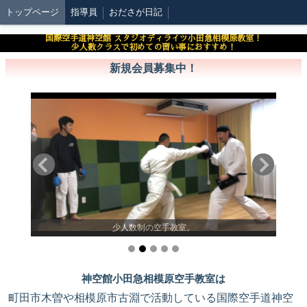
トップページ
指導員
おださが日記
国際空手道神空館 スタジオディライツ小田急相模原教室！
少人数クラスで初めての習い事におすすめ！
新規会員募集中！
硬式空
少人数制の空手教室。
神空館小田急相模原空手教室は
町田市木曽や相模原市古淵で活動している国際空手道神空